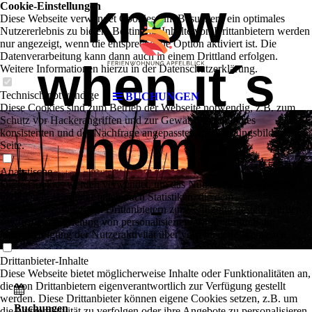
know
Cookie-Einstellungen
Diese Webseite verwendet Cookies, um Besuchern ein optimales
Nutzererlebnis zu bieten. Bestimmte Inhalte von Drittanbietern werden
nur angezeigt, wenn die entsprechende Option aktiviert ist. Die
Datenverarbeitung kann dann auch in einem Drittland erfolgen.
when it´s
Weitere Informationen hierzu in der Datenschutzerklärung.
Technisch notwendige
BUCHUNGEN
Diese Cookies sind zum Betrieb der Webseite notwendig, z.B. zum
Schutz vor Hackerangriffen und zur Gewährleistung eines
home
konsistenten und der Nachfrage angepassten Erscheinungsbilds der
Seite.
Analytische
Diese Cookies werden verwendet, um das Nutzererlebnis weiter zu
-
optimieren. Hierunter fallen auch Statistiken, die dem
Webseitenbetreiber von Drittanbietern zur Verfügung gestellt werden,
sowie die Ausspielung von personalisierter Werbung durch die
Nachverfolgung der Nutzeraktivität über verschiedene Webseiten.
Drittanbieter-Inhalte
Diese Webseite bietet möglicherweise Inhalte oder Funktionalitäten an,
die von Drittanbietern eigenverantwortlich zur Verfügung gestellt
werden. Diese Drittanbieter können eigene Cookies setzen, z.B. um
Buchungen
die Nutzeraktivität zu verfolgen oder ihre Angebote zu personalisieren