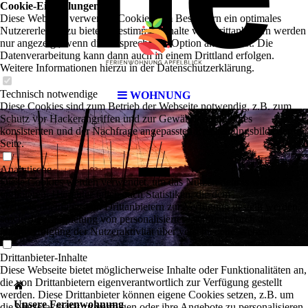
Cookie-Einstellungen
Diese Webseite verwendet Cookies, um Besuchern ein optimales
Nutzererlebnis zu bieten. Bestimmte Inhalte von Drittanbietern werden
nur angezeigt, wenn die entsprechende Option aktiviert ist. Die
Datenverarbeitung kann dann auch in einem Drittland erfolgen.
Weitere Informationen hierzu in der Datenschutzerklärung.
Technisch notwendige
WOHNUNG
-
Diese Cookies sind zum Betrieb der Webseite notwendig, z.B. zum
Schutz vor Hackerangriffen und zur Gewährleistung eines
konsistenten und der Nachfrage angepassten Erscheinungsbilds der
Seite.
Analytische
Diese Cookies werden verwendet, um das Nutzererlebnis weiter zu
optimieren. Hierunter fallen auch Statistiken, die dem
Webseitenbetreiber von Drittanbietern zur Verfügung gestellt werden,
sowie die Ausspielung von personalisierter Werbung durch die
Nachverfolgung der Nutzeraktivität über verschiedene Webseiten.
Drittanbieter-Inhalte
Diese Webseite bietet möglicherweise Inhalte oder Funktionalitäten an,
die von Drittanbietern eigenverantwortlich zur Verfügung gestellt
werden. Diese Drittanbieter können eigene Cookies setzen, z.B. um
Unsere Ferienwohnung
die Nutzeraktivität zu verfolgen oder ihre Angebote zu personalisieren